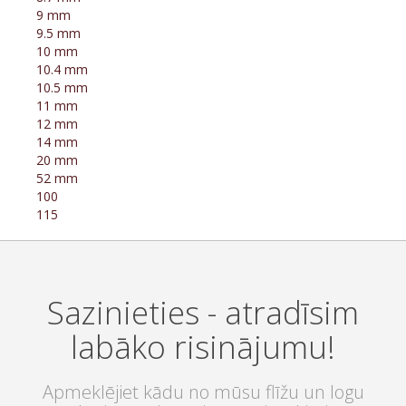
9 mm
9.5 mm
10 mm
10.4 mm
10.5 mm
11 mm
12 mm
14 mm
20 mm
52 mm
100
115
Sazinieties - atradīsim
labāko risinājumu!
Apmeklējiet kādu no mūsu flīžu un logu