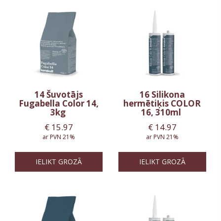
14 Šuvotājs
16 Silikona
Fugabella Color 14,
hermētiķis COLOR
3kg
16, 310ml
€
15.97
€
14.97
ar PVN 21%
ar PVN 21%
IELIKT GROZĀ
IELIKT GROZĀ