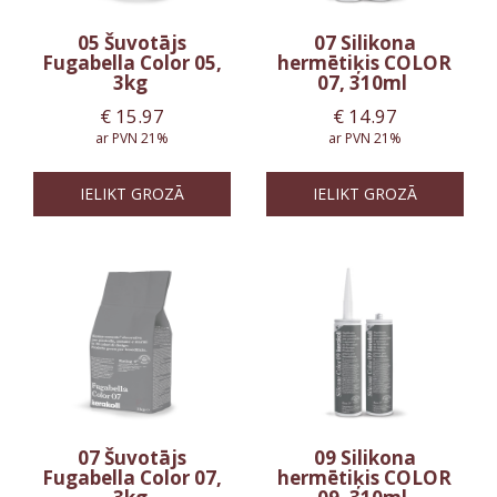
05 Šuvotājs
07 Silikona
Fugabella Color 05,
hermētiķis COLOR
3kg
07, 310ml
€
15.97
€
14.97
ar PVN 21%
ar PVN 21%
IELIKT GROZĀ
IELIKT GROZĀ
07 Šuvotājs
09 Silikona
Fugabella Color 07,
hermētiķis COLOR