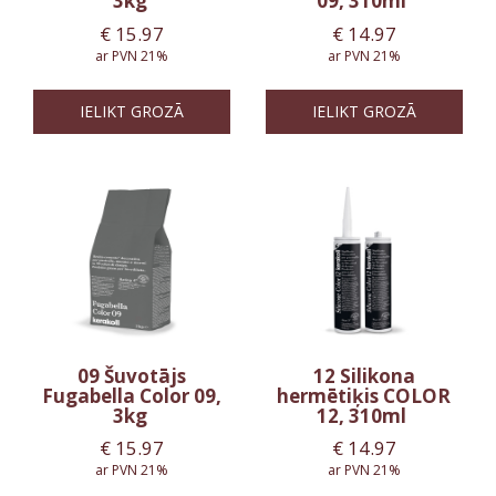
3kg
09, 310ml
€
15.97
€
14.97
ar PVN 21%
ar PVN 21%
IELIKT GROZĀ
IELIKT GROZĀ
09 Šuvotājs
12 Silikona
Fugabella Color 09,
hermētiķis COLOR
3kg
12, 310ml
€
15.97
€
14.97
ar PVN 21%
ar PVN 21%