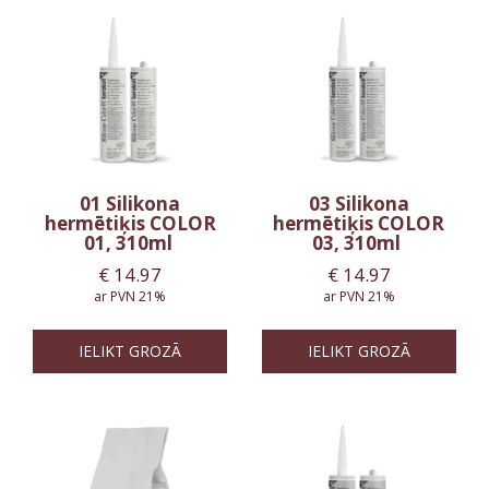
01 Silikona
03 Silikona
hermētiķis COLOR
hermētiķis COLOR
01, 310ml
03, 310ml
€
14.97
€
14.97
ar PVN 21%
ar PVN 21%
IELIKT GROZĀ
IELIKT GROZĀ