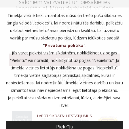
saloniem vai zvaniet un piesakieties
konsultācijai. Mūsu darbinieki palīdzēs
piemeklēt tieši Jums vispiemērotāko
Tīmekļa vietnē tiek izmantotas mūsu un trešo pušu sīkdatnes
risinājumu, kas ļaus Jūsu mājoklim vai darba
(angļu valodā „cookies”), lai nodrošinātu tās darbību, palīdzētu
telpām izskatīties satriecoši un atstās elpu
uzlabot vietnes lietošanas pieredzi un kvalitāti. Lai uzzinātu
aizraujošu iespaidu uz Jūsu ciemiņiem vai
vairāk par mūsu sīkdatņu politiku, lūdzam ielūkoties sadaļā
klientiem.
"
Privātuma politika
"
.
Jūs varat piekrist visām sīkdatnēm, noklikšķinot uz pogas
SALONI
“Piekrītu” vai noraidīt, noklikšķinot uz pogas “Nepiekrītu”. Ja
tīmekļa vietnes lietotājs noklikšķina uz pogas “Nepiekrītu”,
vai zvaniet:
tīmekļa vietnē saglabājas tehniskās sīkdatnes, kuras ir
+371
20237773
nepieciešamas, lai nodrošinātu tīmekļa vietnes darbību un kuru
izmantošanai nav nepieciešams iegūt lietotāja piekrišanu.
Ja piekrītat visu sīkdatņu izmantošanai, lūdzu, atzīmējiet savu
izvēli:
LABOT SĪKDATŅU IESTATĪJUMUS
Piekrītu