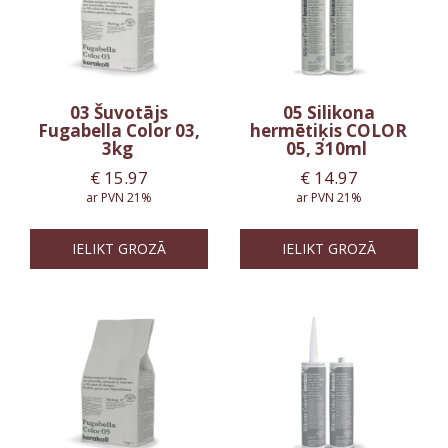
03 Šuvotājs
05 Silikona
Fugabella Color 03,
hermētiķis COLOR
3kg
05, 310ml
€
15.97
€
14.97
ar PVN 21%
ar PVN 21%
IELIKT GROZĀ
IELIKT GROZĀ