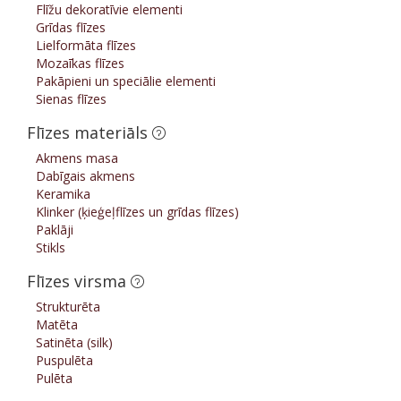
Flīžu dekoratīvie elementi
Grīdas flīzes
Lielformāta flīzes
Mozaīkas flīzes
Pakāpieni un speciālie elementi
Sienas flīzes
Flīzes materiāls
Akmens masa
Dabīgais akmens
Keramika
Klinker (ķieģeļflīzes un grīdas flīzes)
Paklāji
Stikls
Flīzes virsma
Strukturēta
Matēta
Satinēta (silk)
Puspulēta
Pulēta