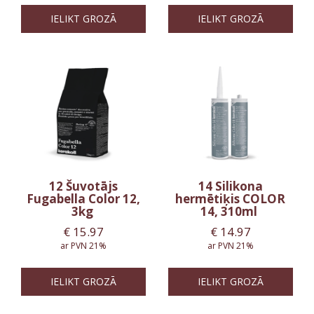
IELIKT GROZĀ
IELIKT GROZĀ
12 Šuvotājs
14 Silikona
Fugabella Color 12,
hermētiķis COLOR
3kg
14, 310ml
€
15.97
€
14.97
ar PVN 21%
ar PVN 21%
IELIKT GROZĀ
IELIKT GROZĀ