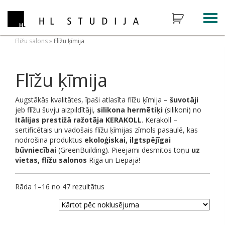
Flīžu salons
»
Flīžu ķīmija
Flīžu ķīmija
Augstākās kvalitātes, īpaši atlasīta flīžu ķīmija –
šuvotāji
jeb flīžu šuvju aizpildītāji,
silikona hermētiķi
(silikoni) no
Itālijas prestižā ražotāja KERAKOLL
. Kerakoll –
sertificētais un vadošais flīžu ķīmijas zīmols pasaulē, kas
nodrošina produktus
ekoloģiskai, ilgtspējīgai
būvniecībai
(GreenBuilding). Pieejami desmitos toņu
uz
vietas, flīžu salonos
Rīgā un Liepājā!
Rāda 1–16 no 47 rezultātus