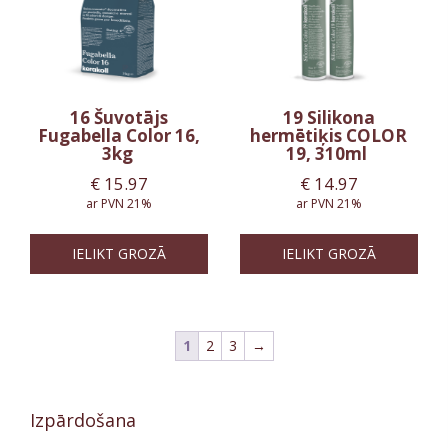
16 Šuvotājs
19 Silikona
Fugabella Color 16,
hermētiķis COLOR
3kg
19, 310ml
€
15.97
€
14.97
ar PVN 21%
ar PVN 21%
IELIKT GROZĀ
IELIKT GROZĀ
1
2
3
→
Izpārdošana