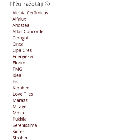
Flīžu ražotāji
Aleluia Cerâmicas
Alfalux
Ariostea
Atlas Concorde
Ceragni
Cinca
Cipa Gres
Energieker
Florim
FMG
Idea
Iris
Keraben
Love Tiles
Marazzi
Mirage
Mosa
Pukkila
Serenissima
Sintesi
Ströher