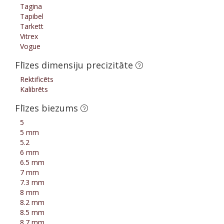
Tagina
Tapibel
Tarkett
Vitrex
Vogue
Flīzes dimensiju precizitāte
Rektificēts
Kalibrēts
Flīzes biezums
5
5 mm
5.2
6 mm
6.5 mm
7 mm
7.3 mm
8 mm
8.2 mm
8.5 mm
8.7 mm