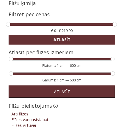
Flīžu ķīmija
Filtrēt pēc cenas
€
0
-
€
219.90
ATLASĪT
Atlasīt pēc flīzes izmēriem
Platums:
1 cm
—
600 cm
Garums:
1 cm
—
600 cm
ATLASĪT
Flīžu pielietojums
Āra flīzes
Flīzes vannasistabai
Flīzes virtuvei